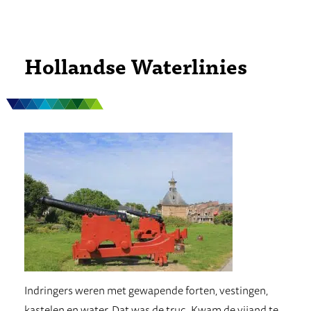
Hollandse Waterlinies
Indringers weren met gewapende forten, vestingen,
kastelen en water. Dat was de truc. Kwam de vijand te